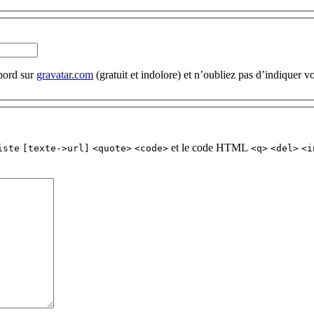
abord sur
gravatar.com
(gratuit et indolore) et n’oubliez pas d’indiquer vo
et le code HTML
iste
[texte->url]
<quote>
<code>
<q>
<del>
<i