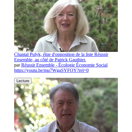
Chantal Pulyk, élue d'opposition de la liste Réussir
Ensemble, au côté de Patrick Gauthier.
par
Réussir Ensemble - Écologie Économie Social
https://youtu.be/mu7WgaSYFOY?rel=0
Lecture