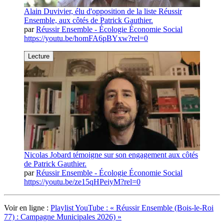
Alain Duvivier, élu d'opposition de la liste Réussir
Ensemble, aux côtés de Patrick Gauthier.
par
Réussir Ensemble - Écologie Économie Social
https://youtu.be/homFA6pBYxw?rel=0
Lecture
Nicolas Jobard témoigne sur son engagement aux côtés
de Patrick Gauthier.
par
Réussir Ensemble - Écologie Économie Social
https://youtu.be/ze15qHPeiyM?rel=0
Voir en ligne :
Playlist YouTube : « Réussir Ensemble (Bois-le-Roi
77) : Campagne Municipales 2026) »